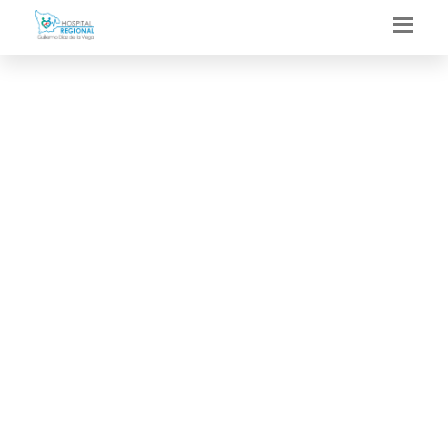
DIRESA APURÍMAC
INICIA
COORDINACIONES
PARA GARANTIZAR
OPERATIVIDAD
SANITARIA DEL