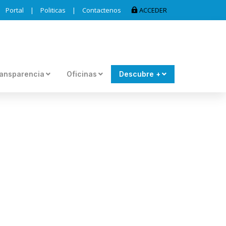
Portal
|
Politicas
|
Contactenos
ACCEDER
ansparencia
Oficinas
Descubre +