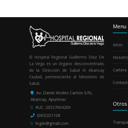
Menu
Inicio
El Hospital Regional Guillermo Díaz De
Nosotr
La Vega es un órgano desconcentrado
Cartera 
de la Dirección de Salud III Abancay
Ciudad, perteneciente al Ministerio de
Contact
Salud.
Av. Daniel Alcidez Carrion S/N,
Abancay, Apurimac
Otros
RUC: 20527004269
(083)321108
Transpa
hrgdv@gmail.com