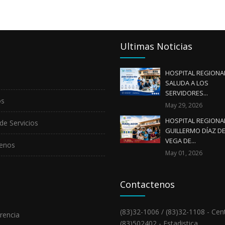
Ultimas Noticias
HOSPITAL REGIONA
SALUDA A LOS
SERVIDORES...
os
May 29, 2026
HOSPITAL REGIONA
de Servicios
GUILLERMO DÍAZ DE
VEGA DE...
enos
May 01, 2026
Contactenos
(83)32-1006 / (83)32-1108 - Cent
rencia
(83)502402 - Estadistica