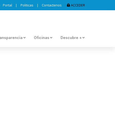
Portal
|
Politicas
|
Contactenos
ACCEDER
ansparencia
Oficinas
Descubre +
 VEGA SE UNE A LA
ALES 2025