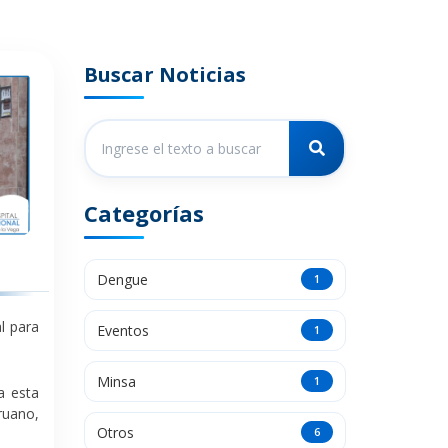
Buscar Noticias
Categorías
Dengue
1
l para
Eventos
1
Minsa
1
a esta
ruano,
Otros
6