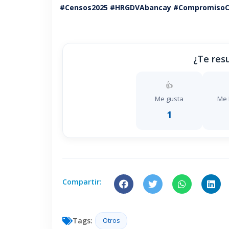
#Censos2025 #HRGDVAbancay #CompromisoCo
¿Te resu
👍
Me gusta
Me 
1
Compartir:
Tags:
Otros