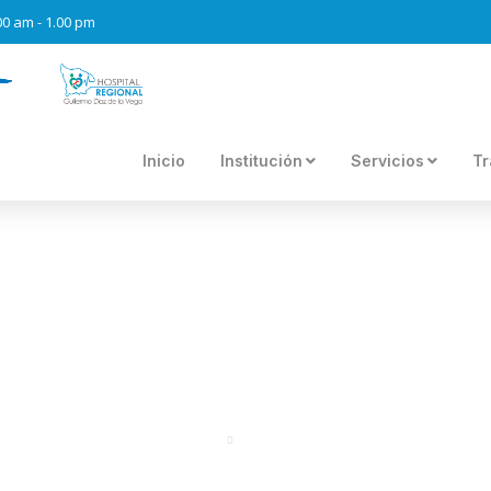
.00 am - 1.00 pm
Inicio
Institución
Servicios
Tr
L GUILLERMO DÍAZ DE LA
 DE LOS CENSOS NACION
Portal
Regresar