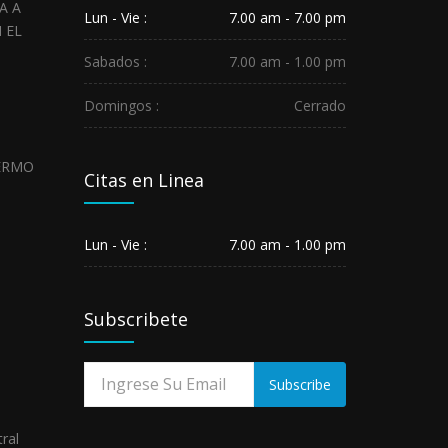
HOSPITAL
REGIONAL
Lun - Vie :
7.00 am - 7.00 pm
SALUDA
A
LOS
Sabados :
7.00 am - 1.00 pm
SERVIDORES...
May
Domingos :
Cerrado
29,
2026
HOSPITAL
REGIONAL
Citas en Linea
GUILLERMO
DÍAZ
DE
LA
Lun - Vie :
7.00 am - 1.00 pm
VEGA
DE...
May
01,
Subscribete
2026
Subscribe
ral