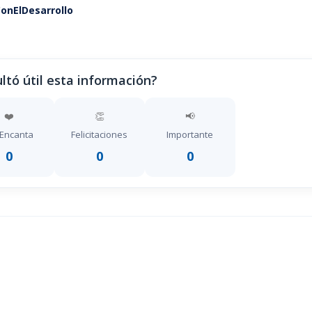
nElDesarrollo
ltó útil esta información?
❤️
👏
📢
Encanta
Felicitaciones
Importante
0
0
0