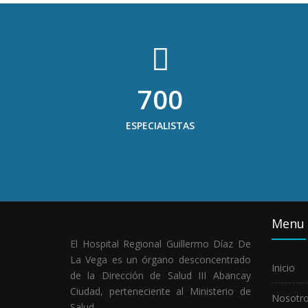
700
ESPECIALISTAS
Menu
El Hospital Regional Guillermo Díaz De
La Vega es un órgano desconcentrado
Inicio
de la Dirección de Salud III Abancay
Ciudad, perteneciente al Ministerio de
Nosotr
Salud.