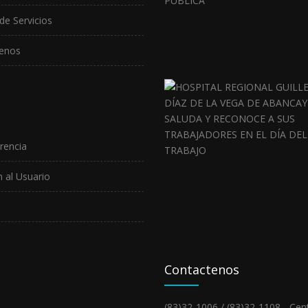
de Servicios
enos
rencia
 al Usuario
Contactenos
(83)32-1006 / (83)32-1108 - Cent