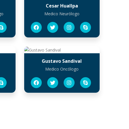
Cesar Huallpa
go
Medico Neurólogo
Gustavo Sandival
Medico Oncólogo