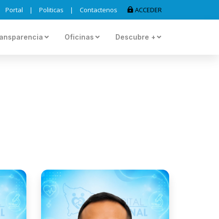
Portal
|
Politicas
|
Contactenos
ACCEDER
ansparencia
Oficinas
Descubre +