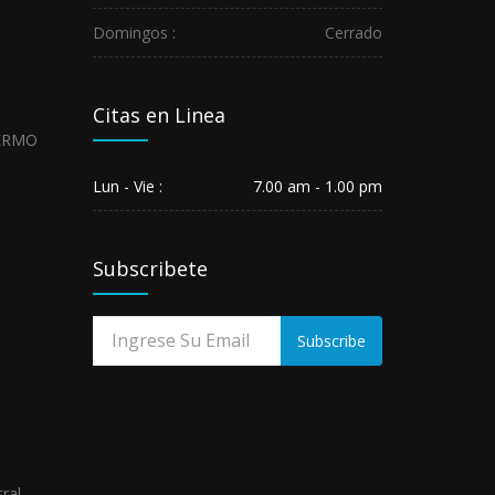
LOS
Domingos :
Cerrado
SERVIDORES...
May
29,
2026
Citas en Linea
HOSPITAL
REGIONAL
GUILLERMO
Lun - Vie :
7.00 am - 1.00 pm
DÍAZ
DE
LA
Subscribete
VEGA
DE...
May
Subscribe
01,
2026
ral