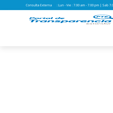
Consulta Externa
: Lun - Vie : 7.00 am - 7.00 pm | Sab 7
DIRESA APURÍMAC
SANGRE GRACI