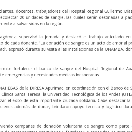
udiantes, docentes, trabajadores del
Hospital Regional Guillermo Díaz
recolectar 20 unidades de sangre
, las cuales serán destinadas a pac
tamente a
salvar vidas en la región
.
llagómez
, supervisó la jornada y destacó el trabajo articulado ent
sto de cada donante. “
La donación de sangre es un acto de amor al p
dad
”, expresó durante su visita a las instalaciones de la UNAMBA, do
permite
fortalecer el banco de sangre del Hospital Regional de Ab
nte emergencias y necesidades médicas inesperadas.
AHEBAS de la DIRESA Apurímac
, en coordinación con el
Banco de 
a
Clínica Santa Teresa
, la
Universidad Tecnológica de los Andes (UTE
zar el éxito de esta importante cruzada solidaria.
Cabe destacar la 
quienes además de donar, brindaron apoyo técnico y logístico dura
viendo campañas de donación voluntaria de sangre como parte 