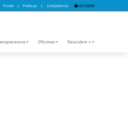
Portal
|
Politicas
|
Contactenos
ACCEDER
ansparencia
Oficinas
Descubre +
A DE DONACIÓN DE
 LA POBLACIÓN