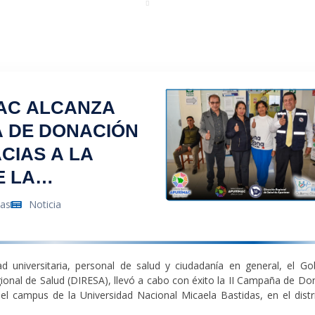
Portal
Regresar
AC ALCANZA
A DE DONACIÓN
CIAS A LA
E LA
ANQUINA
tas
Noticia
 universitaria, personal de salud y ciudadanía en general, el Go
ional de Salud (DIRESA), llevó a cabo con éxito la
II Campaña de Do
l campus de la Universidad Nacional Micaela Bastidas, en el distr