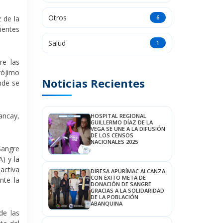
Otros
6
 de la
ientes
Salud
1
re las
rójimo
Noticias Recientes
nde se
ancay
,
HOSPITAL REGIONAL
GUILLERMO DÍAZ DE LA
VEGA SE UNE A LA DIFUSIÓN
DE LOS CENSOS
NACIONALES 2025
Sangre
A)
y la
activa
DIRESA APURÍMAC ALCANZA
CON ÉXITO META DE
nte la
DONACIÓN DE SANGRE
GRACIAS A LA SOLIDARIDAD
DE LA POBLACIÓN
ABANQUINA
de las