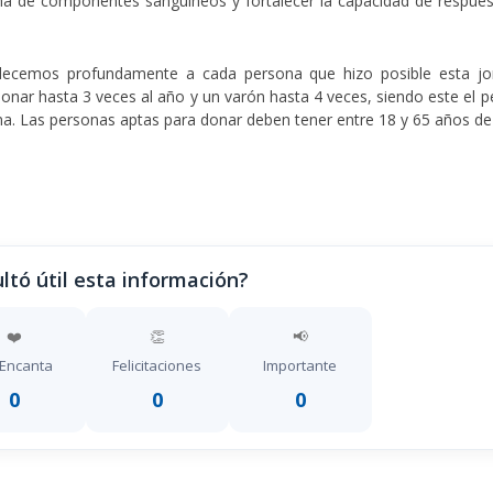
tuna de componentes sanguíneos
y
fortalecer la capacidad de respues
ecemos profundamente a cada persona que hizo posible esta jo
donar hasta
3 veces al año
y un varón hasta
4 veces
, siendo este el 
na. Las personas aptas para donar deben tener entre
18 y 65 años d
ltó útil esta información?
❤️
👏
📢
Encanta
Felicitaciones
Importante
0
0
0