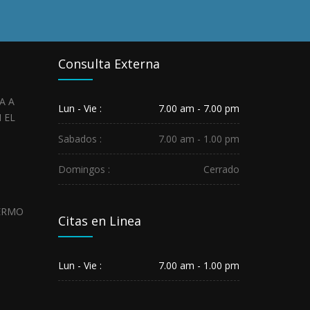
Consulta Externa
HOSPITAL
REGIONAL
Lun - Vie :
7.00 am - 7.00 pm
SALUDA
A
LOS
Sabados :
7.00 am - 1.00 pm
SERVIDORES...
May
Domingos :
Cerrado
29,
2026
HOSPITAL
REGIONAL
Citas en Linea
GUILLERMO
DÍAZ
DE
LA
Lun - Vie :
7.00 am - 1.00 pm
VEGA
DE...
May
01,