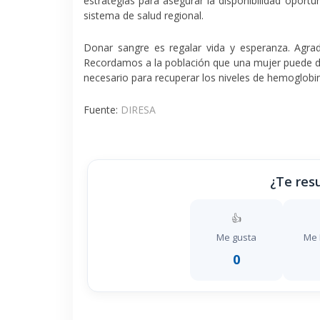
estrategias para asegurar la
disponibilidad opor
sistema de salud regional
.
Donar sangre es regalar vida y esperanza.
Agrad
Recordamos a la población que una mujer puede 
necesario para recuperar los niveles de hemoglobi
Fuente:
DIRESA
¿Te resu
👍
Me gusta
Me 
0