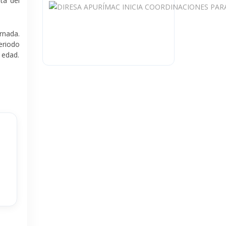
ta del
rnada.
periodo
e edad
.