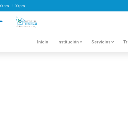
.00 am - 1.00 pm
Inicio
Institución
Servicios
Tr
 ALCANZA CON ÉXITO MET
AS A LA SOLIDARIDAD DE
ABANQUINA