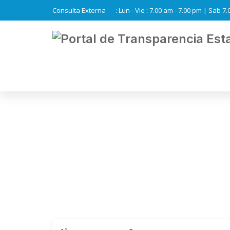
Consulta Externa
: Lun - Vie : 7.00 am - 7.00 pm | Sab 7
D