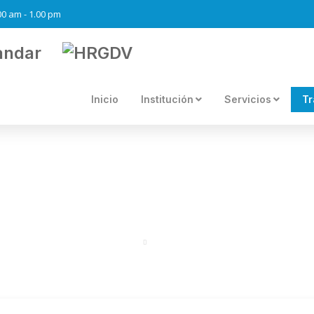
.00 am - 1.00 pm
Inicio
Institución
Servicios
Tr
IRECTIVAS INSTITUCIONAL
Portal
Directivas