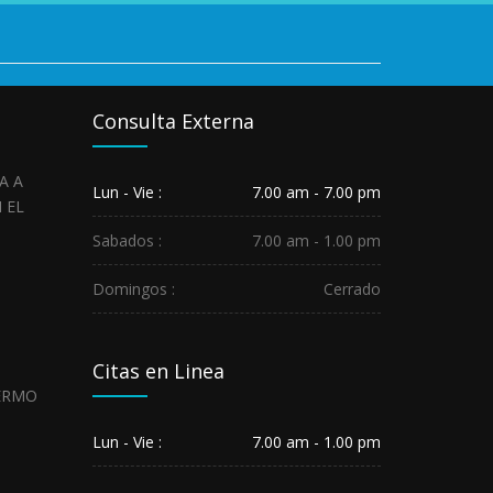
Consulta Externa
HOSPITAL
Lun - Vie :
7.00 am - 7.00 pm
REGIONAL
SALUDA
Sabados :
7.00 am - 1.00 pm
A
LOS
Domingos :
Cerrado
SERVIDORES...
May
29,
2026
Citas en Linea
HOSPITAL
REGIONAL
GUILLERMO
Lun - Vie :
7.00 am - 1.00 pm
DÍAZ
DE