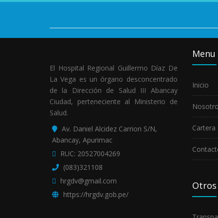
Menu
El Hospital Regional Guillermo Díaz De
La Vega es un órgano desconcentrado
Inicio
de la Dirección de Salud III Abancay
Ciudad, perteneciente al Ministerio de
Nosotr
Salud.
Cartera 
Av. Daniel Alcidez Carrion S/N,
Abancay, Apurimac
Contact
RUC: 20527004269
(083)321108
hrgdv@gmail.com
Otros
https://hrgdv.gob.pe/
Transpa