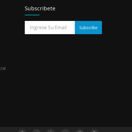
LA
Subscribete
VEGA
DE...
May
Subscribe
01,
2026
ral