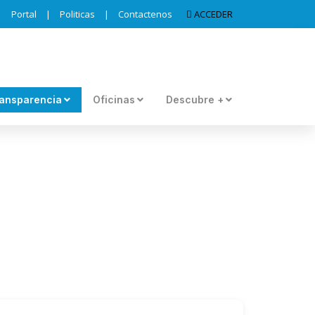
Portal
|
Politicas
|
Contactenos
ACCEDER
ansparencia
Oficinas
Descubre +
ES