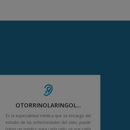
OTORRINOLARINGOL...
Es la especialidad médica que se encarga del
estudio de las enfermedades del oído, puede
haber un médico para cada oído ya que cada