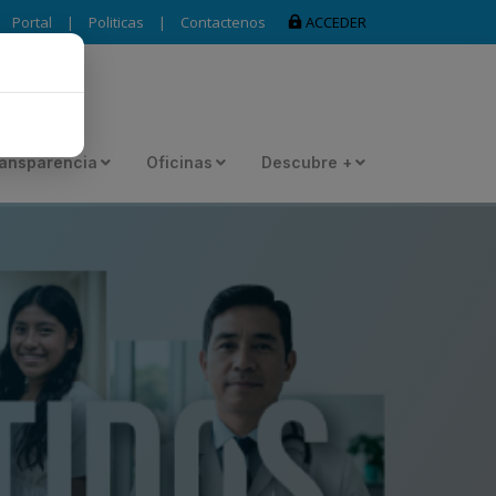
Portal
|
Politicas
|
Contactenos
ACCEDER
ansparencia
Oficinas
Descubre +