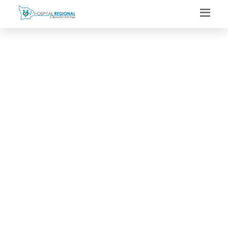
DIRECTOR DEL
HOSPITAL REGIONAL
GUILLERMO DÍAZ DE LA
VEGA EXPONE ANTE EL
CONSEJO REGIONAL DE
APURÍMAC