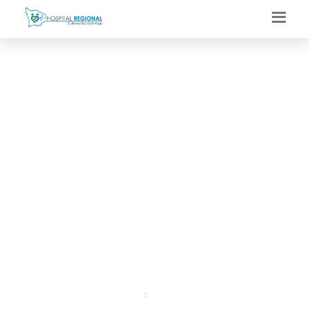
HOSPITAL REGIONAL
CONMEMORÓ EL DÍA
DEL NIÑO POR NACER
CON EMOTIVA
CEREMONIA
Portal
Regresar