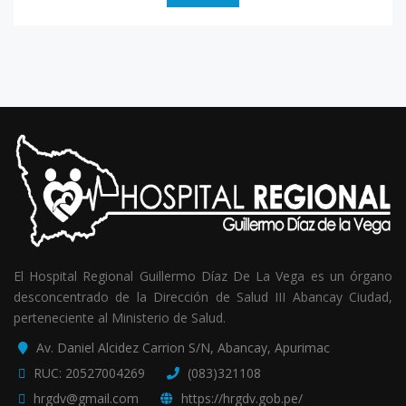
El Hospital Regional Guillermo Díaz De La Vega es un órgano
desconcentrado de la Dirección de Salud III Abancay Ciudad,
perteneciente al Ministerio de Salud.
Av. Daniel Alcidez Carrion S/N, Abancay, Apurimac
RUC: 20527004269
(083)321108
hrgdv@gmail.com
https://hrgdv.gob.pe/