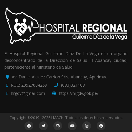
El Hospital Regional Guillermo Díaz De La Vega es un órgano
desconcentrado de la Dirección de Salud III Abancay Ciudad,
perteneciente al Ministerio de Salud.
Av. Daniel Alcidez Carrion S/N, Abancay, Apurimac
RUC: 20527004269
(083)321108
hrgdv@gmail.com
https://hrgdv.gob.pe/
Copyright ©2019 - 2026 LMACH. Todos los derechos reservados