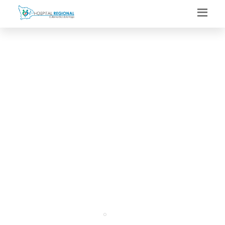
HOSPITAL REGIONAL
DICTA CHARLA DE
CAPACITACIÓN A
INTERNAS DE
ENFERMERÍA
Portal
Regresar