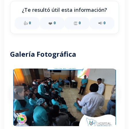
¿Te resultó útil esta información?
👍
❤️
👏
📢
0
0
0
0
Galería Fotográfica