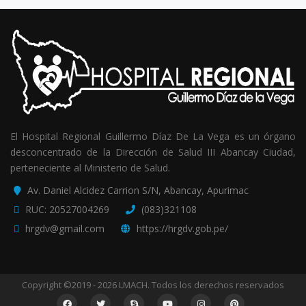
El Hospital Regional Guillermo Díaz De La Vega es un órgano
desconcentrado de la Dirección de Salud III Abancay Ciudad,
perteneciente al Ministerio de Salud.
Av. Daniel Alcidez Carrion S/N, Abancay, Apurimac
RUC: 20527004269
(083)321108
hrgdv@gmail.com
https://hrgdv.gob.pe/
Copyright ©2019 - 2026 LMACH. Todos los derechos reservados