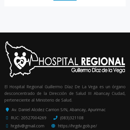
El Hospital Regional Guillermo Díaz De La Vega es un órgano
desconcentrado de la Dirección de Salud III Abancay Ciudad,
perteneciente al Ministerio de Salud.
Av. Daniel Alcidez Carrion S/N, Abancay, Apurimac
RUC: 20527004269
(083)321108
hrgdv@gmail.com
https://hrgdv.gob.pe/