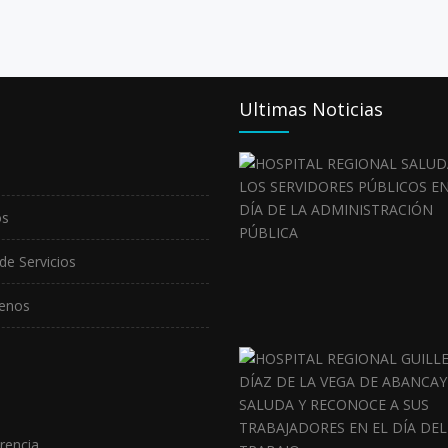
Ultimas Noticias
os
de Servicios
enos
rencia