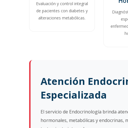
Ho
Evaluación y control integral
de pacientes con diabetes y
Diagnóst
alteraciones metabólicas.
esp
enfermed
h
William Molina M
Atención Endocri
Especialista
Especializada
El servicio de Endocrinología brinda at
hormonales, metabólicas y endocrinas, m