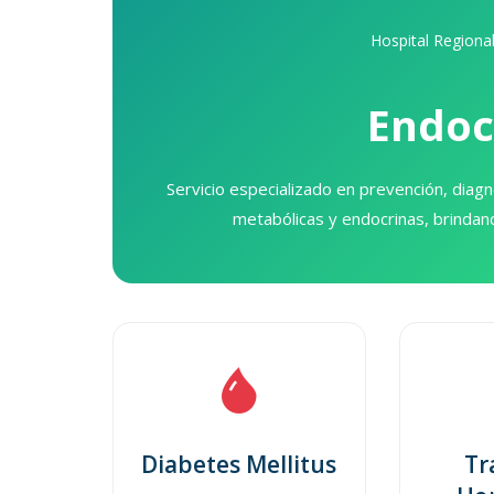
Hospital Regional
Endoc
Servicio especializado en prevención, dia
metabólicas y endocrinas, brindand
Diabetes Mellitus
Tr