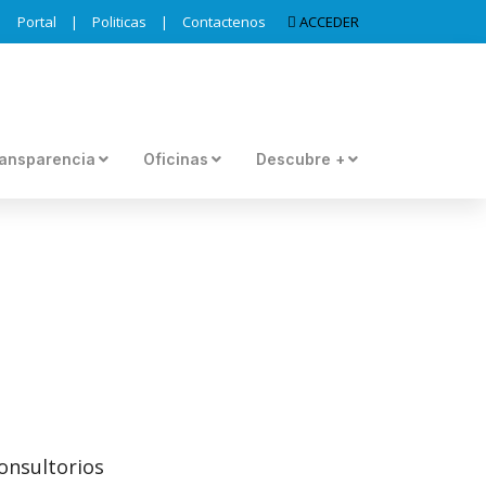
Portal
|
Politicas
|
Contactenos
ACCEDER
ansparencia
Oficinas
Descubre +
onsultorios