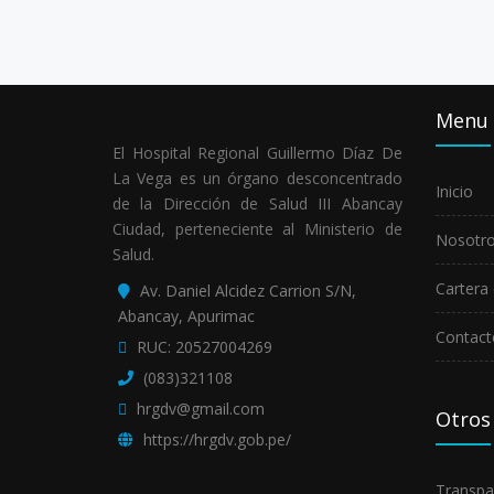
Menu
El Hospital Regional Guillermo Díaz De
La Vega es un órgano desconcentrado
Inicio
de la Dirección de Salud III Abancay
Ciudad, perteneciente al Ministerio de
Nosotr
Salud.
Cartera 
Av. Daniel Alcidez Carrion S/N,
Abancay, Apurimac
Contact
RUC: 20527004269
(083)321108
hrgdv@gmail.com
Otros
https://hrgdv.gob.pe/
Transpa