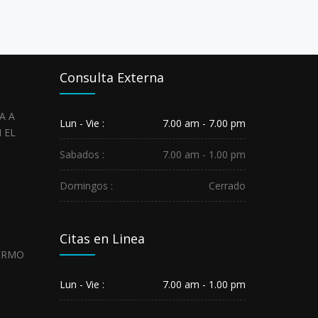
Consulta Externa
HOSPITAL
Lun - Vie :
7.00 am - 7.00 pm
REGIONAL
SALUDA
Sabados :
7.00 am - 1.00 pm
A
LOS
Domingos :
Cerrado
SERVIDORES...
May
29,
2026
Citas en Linea
HOSPITAL
REGIONAL
GUILLERMO
Lun - Vie :
7.00 am - 1.00 pm
DÍAZ
DE