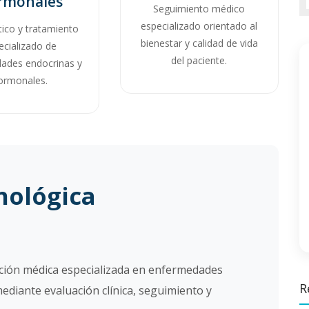
rmonales
Seguimiento médico
especializado orientado al
ico y tratamiento
bienestar y calidad de vida
ecializado de
del paciente.
ades endocrinas y
ormonales.
artinez
William Molina Martinez
nológica
Especialista
ención médica especializada en enfermedades
R
ediante evaluación clínica, seguimiento y