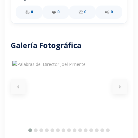
👍
❤️
👏
📢
0
0
0
0
Galería Fotográfica