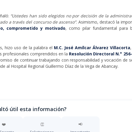
eñaló:
“Ustedes han sido elegidos no por decisión de la administra
rado a través del concurso de ascenso”
. Asimismo, destacó la impor
do, comprometido y motivado
, como pilar fundamental para b
s, hizo uso de la palabra el
M.C. José Amílcar Álvarez Villacorta
s profesionales comprendidos en la
Resolución Directoral N.° 256
romiso de continuar trabajando con responsabilidad y vocación de se
ude al Hospital Regional Guillermo Díaz de la Vega de Abancay.
ltó útil esta información?
❤️
👏
📢