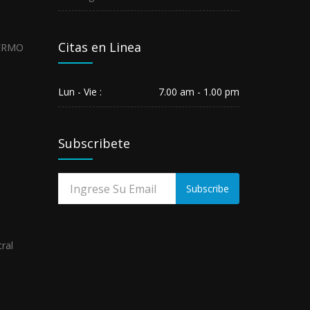
29,
2026
HOSPITAL
Citas en Linea
REGIONAL
GUILLERMO
DÍAZ
DE
Lun - Vie :
7.00 am - 1.00 pm
LA
VEGA
DE
AB...
May
Subscribete
01,
2026
Subscribe
ral