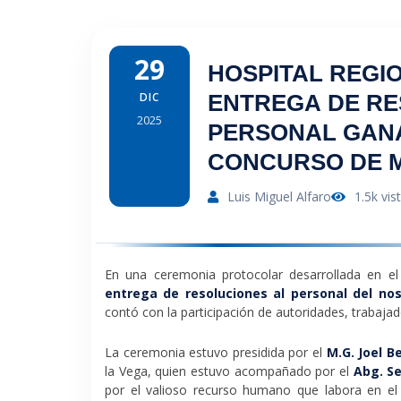
29
HOSPITAL REGI
DIC
ENTREGA DE RE
2025
PERSONAL GAN
CONCURSO DE 
ASCENSO 2025
Luis Miguel Alfaro
1.5k vis
En una ceremonia protocolar desarrollada en el
entrega de resoluciones al personal del n
contó con la participación de autoridades, trabajad
La ceremonia estuvo presidida por el
M.G. Joel B
la Vega, quien estuvo acompañado por el
Abg. S
por el valioso recurso humano que labora en el