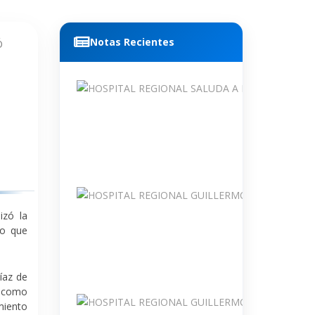
Notas Recientes
izó la
to que
íaz de
í como
miento