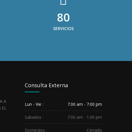
80
SERVICIOS
Consulta Externa
HOSPITAL
REGIONAL
Lun - Vie :
7.00 am - 7.00 pm
SALUDA
A
LOS
Sabados :
7.00 am - 1.00 pm
SERVIDORES
PÚBLICO...
Domingos :
Cerrado
May