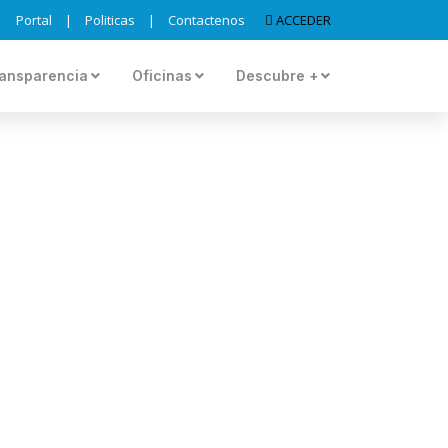
Portal
|
Politicas
|
Contactenos
ACCEDER
ansparencia
Oficinas
Descubre +
 RESOLUCIONES A
 MÉRITOS PARA