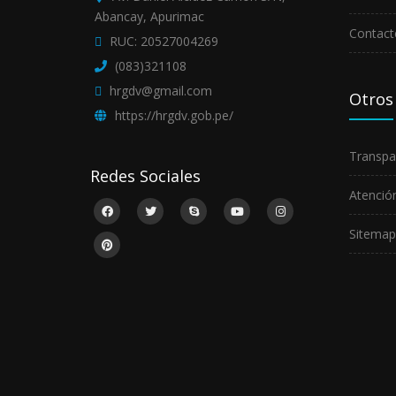
Abancay, Apurimac
Contact
RUC: 20527004269
(083)321108
hrgdv@gmail.com
Otros
https://hrgdv.gob.pe/
Transpa
Redes Sociales
Atención
Sitemap