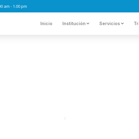
.00 am - 1.00 pm
Inicio
Institución
Servicios
Tr
NAL REALIZÓ ENTREGA DE
ADOR DEL CONCURSO DE
ASCENSO 2025
Portal
Regresar