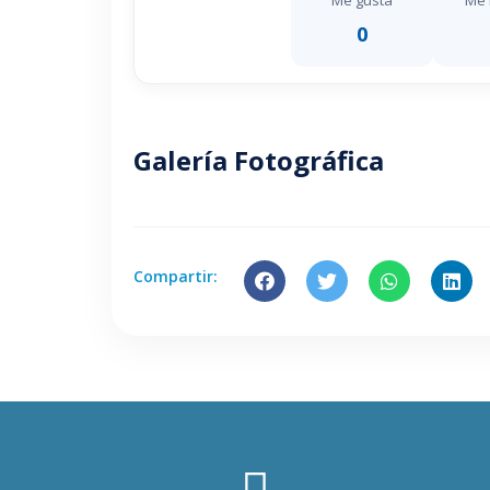
Me gusta
Me 
0
Galería Fotográfica
Compartir: