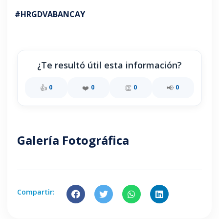
#HRGDVABANCAY
¿Te resultó útil esta información?
👍
❤️
👏
📢
0
0
0
0
Galería Fotográfica
Compartir: