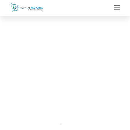
HOSPITAL REGIONAL
GUILLERMO DÍAZ DE LA
VEGA SALUDA AL
DIARIO CHASKI EN SU
31° ANIVERSARIO
Portal
Regresar