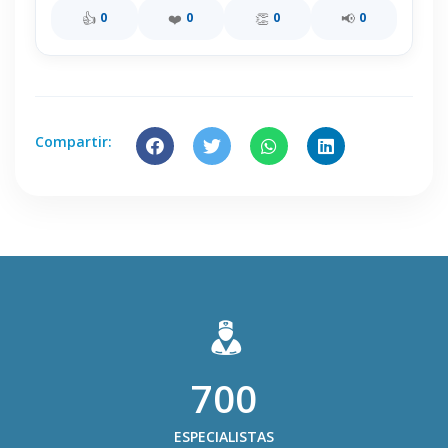
👍
❤️
👏
📢
0
0
0
0
Compartir:
700
ESPECIALISTAS